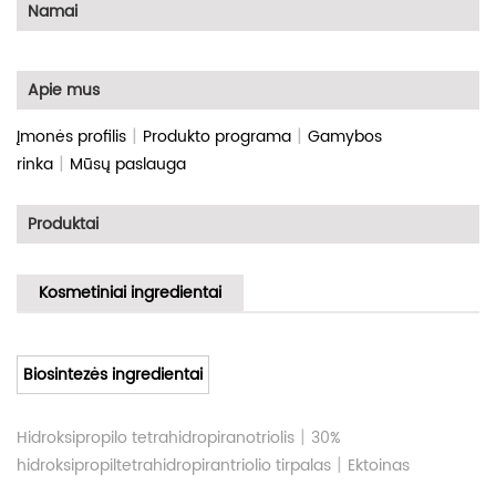
Namai
Apie mus
|
|
Įmonės profilis
Produkto programa
Gamybos
|
rinka
Mūsų paslauga
Produktai
Kosmetiniai ingredientai
Biosintezės ingredientai
|
Hidroksipropilo tetrahidropiranotriolis
30%
|
hidroksipropiltetrahidropirantriolio tirpalas
Ektoinas