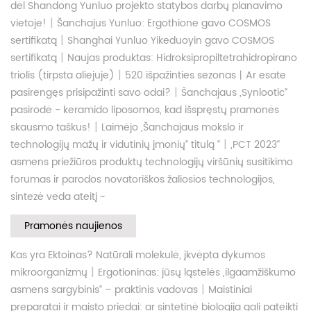
dėl Shandong Yunluo projekto statybos darbų planavimo
|
vietoje!
Šanchajus Yunluo: Ergothione gavo COSMOS
|
sertifikatą
Shanghai Yunluo Yikeduoyin gavo COSMOS
|
sertifikatą
Naujas produktas: Hidroksipropiltetrahidropirano
|
triolis (tirpsta aliejuje)
520 išpažinties sezonas丨Ar esate
|
pasirengęs prisipažinti savo odai?
Šanchajaus „Synlootic“
pasirodė - keramido liposomos, kad išspręstų pramonės
|
skausmo taškus!
Laimėjo „Šanchajaus mokslo ir
|
technologijų mažų ir vidutinių įmonių“ titulą “
„PCT 2023“
asmens priežiūros produktų technologijų viršūnių susitikimo
forumas ir parodos novatoriškos žaliosios technologijos,
sintezė veda ateitį ~
Pramonės naujienos
Kas yra Ektoinas? Natūrali molekulė, įkvėpta dykumos
|
mikroorganizmų
Ergotioninas: jūsų ląstelės „ilgaamžiškumo
|
asmens sargybinis“ – praktinis vadovas
Maistiniai
preparatai ir maisto priedai: ar sintetinė biologija gali pateikti