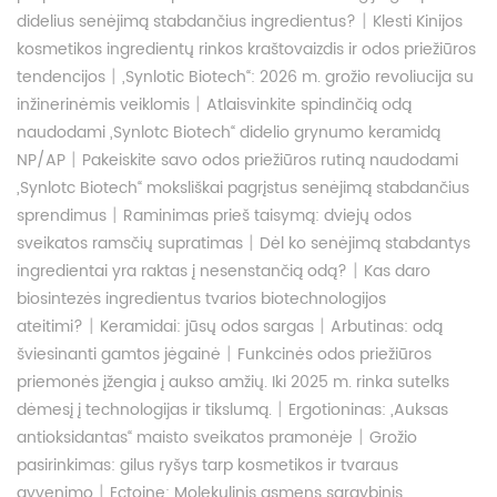
|
didelius senėjimą stabdančius ingredientus?
Klesti Kinijos
kosmetikos ingredientų rinkos kraštovaizdis ir odos priežiūros
|
tendencijos
„Synlotic Biotech“: 2026 m. grožio revoliucija su
|
inžinerinėmis veiklomis
Atlaisvinkite spindinčią odą
naudodami „Synlotc Biotech“ didelio grynumo keramidą
|
NP/AP
Pakeiskite savo odos priežiūros rutiną naudodami
„Synlotc Biotech“ moksliškai pagrįstus senėjimą stabdančius
|
sprendimus
Raminimas prieš taisymą: dviejų odos
|
sveikatos ramsčių supratimas
Dėl ko senėjimą stabdantys
|
ingredientai yra raktas į nesenstančią odą?
Kas daro
biosintezės ingredientus tvarios biotechnologijos
|
|
ateitimi?
Keramidai: jūsų odos sargas
Arbutinas: odą
|
šviesinanti gamtos jėgainė
Funkcinės odos priežiūros
priemonės įžengia į aukso amžių. Iki 2025 m. rinka sutelks
|
dėmesį į technologijas ir tikslumą.
Ergotioninas: „Auksas
|
antioksidantas“ maisto sveikatos pramonėje
Grožio
pasirinkimas: gilus ryšys tarp kosmetikos ir tvaraus
|
gyvenimo
Ectoine: Molekulinis asmens sargybinis,