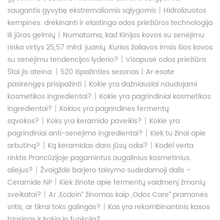
|
saugantis gyvybę ekstremaliomis sąlygomis
Hidrolizuotos
kempinės: drėkinanti ir elastinga odos priežiūros technologija
|
iš jūros gelmių
Numatoma, kad Kinijos kovos su senėjimu
rinka viršys 25,57 mlrd. juanių. Kurios žaliavos imsis šios kovos
|
su senėjimu tendencijos lyderio?
Visapusė odos priežiūra.
|
Štai jis ateina.
520 išpažinties sezonas丨Ar esate
|
pasirengęs prisipažinti
Kokie yra dažniausiai naudojami
|
kosmetikos ingredientai?
Kokie yra pagrindiniai kosmetikos
|
ingredientai?
Kokios yra pagrindinės fermentų
|
|
sąvokos?
Koks yra keramido poveikis?
Kokie yra
|
pagrindiniai anti-senėjimo ingredientai?
Kiek tu žinai apie
|
|
arbutiną?
Ką keramidas daro jūsų odai?
Kodėl verta
rinktis Prancūzijoje pagamintus augalinius kosmetinius
|
aliejus?
Žvaigždė barjero taisymo sudedamoji dalis –
|
Ceramide NP
Kiek žinote apie fermentų vaidmenį žmonių
|
sveikatai?
Ar „Ecdoin“ žinomas kaip „Odos Care“ pramonės
|
sritis, ar tikrai toks galingas?
Kas yra rekombinantinis kasos
tripsinas ir kokia jo funkcija?