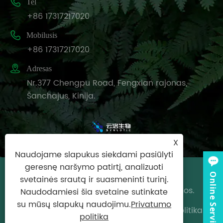

Tel
+86 17317217020

Mobilusis
+86 17317217020

Adresas
Nr.377 Chengpu Road, Fengxian rajonas,
Šanchajus, Kinija.
X
Naudojame slapukus siekdami pasiūlyti
geresnę naršymo patirtį, analizuoti
Autoriaus teisės © 2025 Synlotic Biotech
Online Service
svetainės srautą ir suasmeninti turinį.
(Shanghai) Co., Ltd. Visos teisės saugomos.
Naudodamiesi šia svetaine sutinkate
su mūsų slapukų naudojimu.
Privatumo
Links
|
Sitemap
|
RSS
|
XML
|
Privatumo politika
politika