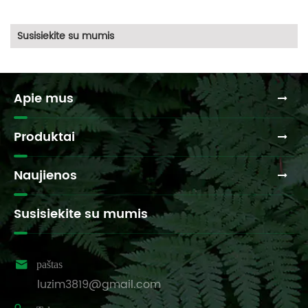
Susisiekite su mumis
Apie mus
Produktai
Naujienos
Susisiekite su mumis

paštas
luzim3819@gmail.com