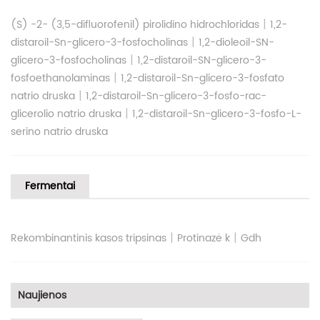
|
(S) -2- (3,5-difluorofenil) pirolidino hidrochloridas
1,2-
|
distaroil-Sn-glicero-3-fosfocholinas
1,2-dioleoil-SN-
|
glicero-3-fosfocholinas
1,2-distaroil-SN-glicero-3-
|
fosfoethanolaminas
1,2-distaroil-Sn-glicero-3-fosfato
|
natrio druska
1,2-distaroil-Sn-glicero-3-fosfo-rac-
|
glicerolio natrio druska
1,2-distaroil-Sn-glicero-3-fosfo-L-
serino natrio druska
Fermentai
|
|
Rekombinantinis kasos tripsinas
Protinazė k
Gdh
Naujienos