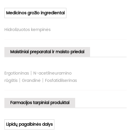
Medicinos grožio ingredientai
Hidrolizuotos kempinės
Maistiniai preparatai ir maisto priedai
|
Ergotioninas
N-acetilneuramino
|
|
rūgštis
Grandinė
Fosfatidilserinas
Farmacijos tarpiniai produktai
Lipidų pagalbinės dalys