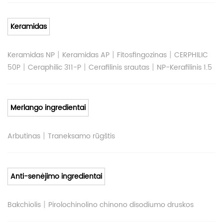
Keramidas
|
|
|
Keramidas NP
Keramidas AP
Fitosfingozinas
CERPHILIC
|
|
|
50P
Ceraphilic 311-P
Cerafilinis srautas
NP-Kerafilinis 1.5
Merlango ingredientai
|
Arbutinas
Traneksamo rūgštis
Anti-senėjimo ingredientai
|
Bakchiolis
Pirolochinolino chinono disodiumo druskos