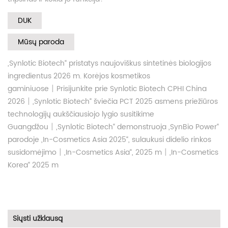
DUK
Mūsų paroda
„Synlotic Biotech“ pristatys naujoviškus sintetinės biologijos
ingredientus 2026 m. Korėjos kosmetikos
|
gaminiuose
Prisijunkite prie Synlotic Biotech CPHI China
|
2026
„Synlotic Biotech“ šviečia PCT 2025 asmens priežiūros
technologijų aukščiausiojo lygio susitikime
|
Guangdžou
„Synlotic Biotech“ demonstruoja „SynBio Power“
parodoje „In-Cosmetics Asia 2025“, sulaukusi didelio rinkos
|
|
susidomėjimo
„In-Cosmetics Asia“, 2025 m
„In-Cosmetics
Korea“ 2025 m
Siųsti užklausą