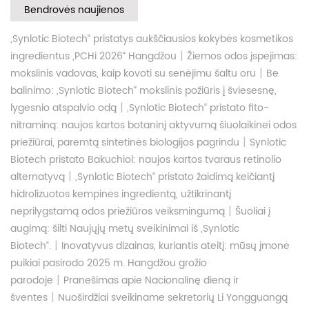
Bendrovės naujienos
„Synlotic Biotech“ pristatys aukščiausios kokybės kosmetikos
|
ingredientus „PCHi 2026“ Hangdžou
Žiemos odos įspėjimas:
|
mokslinis vadovas, kaip kovoti su senėjimu šaltu oru
Be
balinimo: „Synlotic Biotech“ mokslinis požiūris į šviesesnę,
|
lygesnio atspalvio odą
„Synlotic Biotech“ pristato fito-
nitraminą: naujos kartos botaninį aktyvumą šiuolaikinei odos
|
priežiūrai, paremtą sintetinės biologijos pagrindu
Synlotic
Biotech pristato Bakuchiol: naujos kartos tvaraus retinolio
|
alternatyvą
„Synlotic Biotech“ pristato žaidimą keičiantį
hidrolizuotos kempinės ingredientą, užtikrinantį
|
neprilygstamą odos priežiūros veiksmingumą
Šuoliai į
augimą: šilti Naujųjų metų sveikinimai iš „Synlotic
|
Biotech“.
Inovatyvus dizainas, kuriantis ateitį: mūsų įmonė
puikiai pasirodo 2025 m. Hangdžou grožio
|
parodoje
Pranešimas apie Nacionalinę dieną ir
|
šventes
Nuoširdžiai sveikiname sekretorių Li Yongguangą